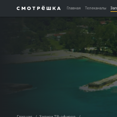
Главная
Телеканалы
Зап
Главная
/
Записи ТВ-эфиров
/