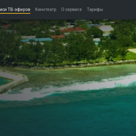
иси ТВ-эфиров
Кинотеатр
О сервисе
Тарифы