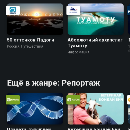
50 оттенков Ладоги
Абсолютный архипелаг
Туамоту
Россия, Путешествия
1
Информация
Ещё в жанре: Репортаж
Планета джунглей
Ветеринар Бондай Бич