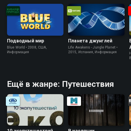
Подводный мир
Планета джунглей
Blue World • 2008, США,
Life Awakens - Jungle Planet •
Информация
2015, Испания, Информация
H
Ещё в жанре: Путешествия
10 экопутешествий
В изоляции