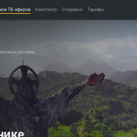
иси ТВ-эфиров
Кинотеатр
О сервисе
Тарифы
возможна реклама
нике