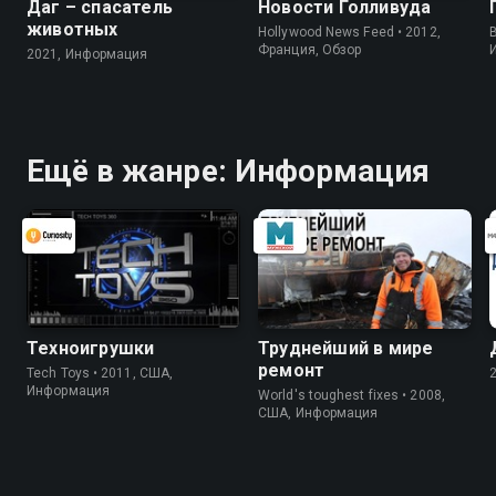
Даг – спасатель
Новости Голливуда
животных
Hollywood News Feed • 2012,
B
Франция, Обзор
2021, Информация
Ещё в жанре: Информация
Техноигрушки
Труднейший в мире
ремонт
Tech Toys • 2011, США,
Информация
World's toughest fixes • 2008,
США, Информация