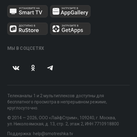
МЫ В СОЦСЕТЯХ
Телеканалы 1 и 2 мультиплексов доступны для
бесплатного просмотра в непрерывном режиме,
круглосуточно.
© 2014 — 2026, ООО «ЛайфСтрим», 109240, г. Москва,
ул. Николоямская, д. 13, стр. 2, этаж 2, ИНН 7710918800
Поддержка: help@smotreshka.tv