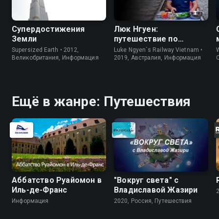
Супердостижения
Люк Нгуен:
Земли
путешествие по
Вьетнаму
Supersized Earth • 2012,
Luke Ngyen`s Railway Vietnam •
W
Великобритания, Информация
2019, Австралия, Информация
Ещё в жанре: Путешествия
Аббатство Руайомон в
"Вокруг света" с
Иль-де-Франс
Владиславой Жазири
Информация
2020, Россия, Путешествия