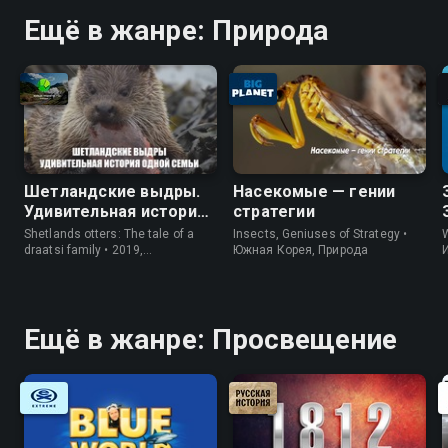
Ещё в жанре: Природа
Шетландские выдры.
Насекомые — гении
Удивительная история
стратегии
одной семьи
Shetlands otters: The tale of a
Insects, Geniuses of Strategy •
W
draatsi family • 2019,
Южная Корея, Природа
Великобритания, Природа
Ещё в жанре: Просвещение