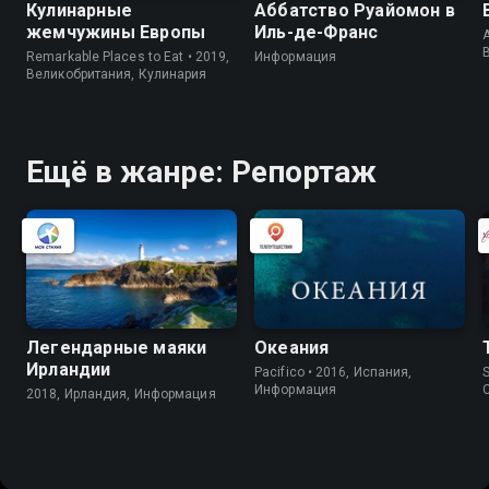
Кулинарные
Аббатство Руайомон в
жемчужины Европы
Иль-де-Франс
A
Remarkable Places to Eat • 2019,
Информация
Великобритания, Кулинария
Ещё в жанре: Репортаж
Легендарные маяки
Океания
Ирландии
Pacifico • 2016, Испания,
S
Информация
2018, Ирландия, Информация