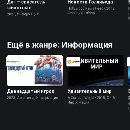
Даг – спасатель
Новости Голливуда
животных
Hollywood News Feed • 2012,
Франция, Обзор
2021, Информация
G
Ещё в жанре: Информация
Двенадцатый игрок
Удивительный мир
2023, Аргентина, Информация
A Curious World • 2015, США,
Информация
G