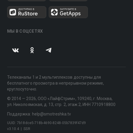
МЫ В СОЦСЕТЯХ
Телеканалы 1 и 2 мультиплексов доступны для
бесплатного просмотра в непрерывном режиме,
круглосуточно.
© 2014 — 2026, ООО «ЛайфСтрим», 109240, г. Москва,
ул. Николоямская, д. 13, стр. 2, этаж 2, ИНН 7710918800
Поддержка: help@smotreshka.tv
UUID: 7b18dce5-718b-4690-8248-05b7839f47d9
v3.10.4
|
SSR