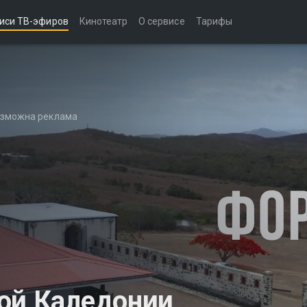
иси ТВ-эфиров
Кинотеатр
О сервисе
Тарифы
возможна реклама
ой Каледонии