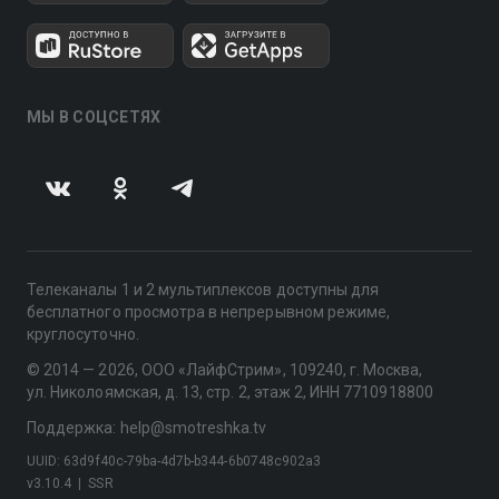
МЫ В СОЦСЕТЯХ
Телеканалы 1 и 2 мультиплексов доступны для
бесплатного просмотра в непрерывном режиме,
круглосуточно.
© 2014 — 2026, ООО «ЛайфСтрим», 109240, г. Москва,
ул. Николоямская, д. 13, стр. 2, этаж 2, ИНН 7710918800
Поддержка: help@smotreshka.tv
UUID: 63d9f40c-79ba-4d7b-b344-6b0748c902a3
v3.10.4
|
SSR