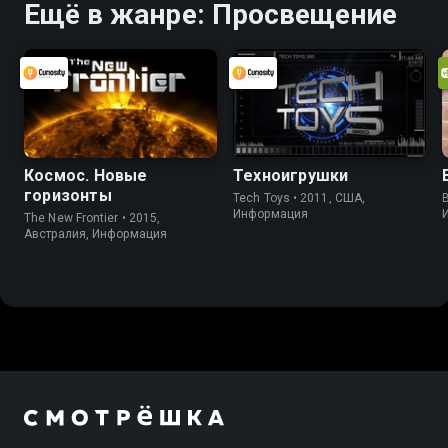
Ещё в жанре: Просвещение
Космос. Новые
Техноигрушки
горизонты
Tech Toys • 2011, США,
B
Информация
The New Frontier • 2015,
Австралия, Информация