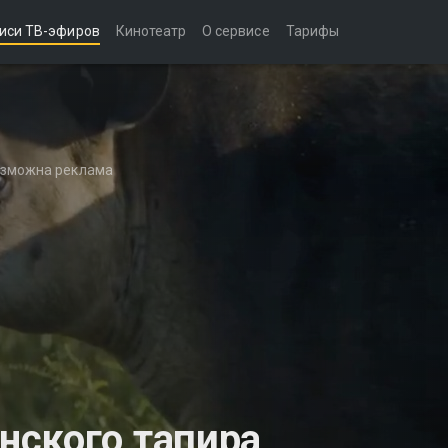
иси ТВ-эфиров
Кинотеатр
О сервисе
Тарифы
возможна реклама
нского тапира