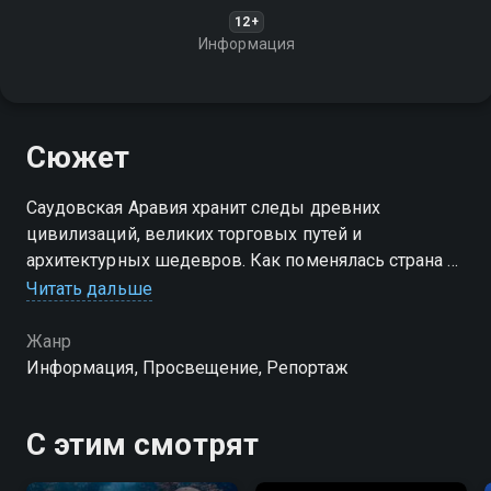
12+
Информация
Сюжет
Саудовская Аравия хранит следы древних
цивилизаций, великих торговых путей и
архитектурных шедевров. Как поменялась страна за
тысячелетия, какие артефакты рассказывают её
Читать дальше
историю, и как бережно сохраняется это наследие?
Жанр
Информация, Просвещение, Репортаж
С этим смотрят