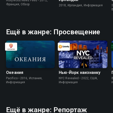
Hollywood News Feed • 2012,
Франция, Обзор
2018, Ирландия, Информация
S
Ещё в жанре: Просвещение
Океания
Нью-Йорк наизнанку
Pacifico • 2016, Испания,
NYC Revealed • 2022, США,
B
Информация
Информация
Ещё в жанре: Репортаж