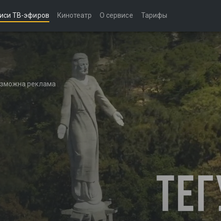
иси ТВ-эфиров
Кинотеатр
О сервисе
Тарифы
возможна реклама