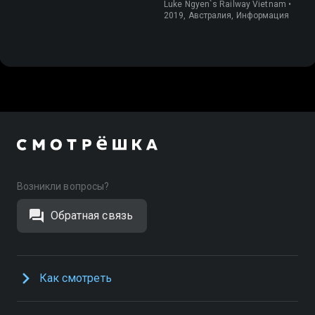
Вьетнаму
Luke Ngyen`s Railway Vietnam •
2019, Австралия, Информация
Возникли вопросы?
Обратная связь
Как смотреть