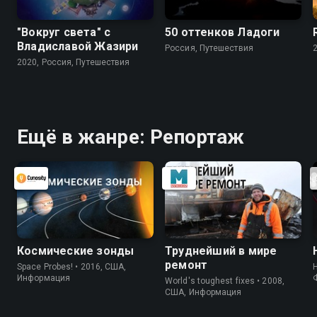
"Вокруг света" с
50 оттенков Ладоги
Владиславой Жазири
Россия, Путешествия
2020, Россия, Путешествия
Ещё в жанре: Репортаж
Космические зонды
Труднейший в мире
ремонт
Space Probes! • 2016, США,
Информация
World's toughest fixes • 2008,
США, Информация