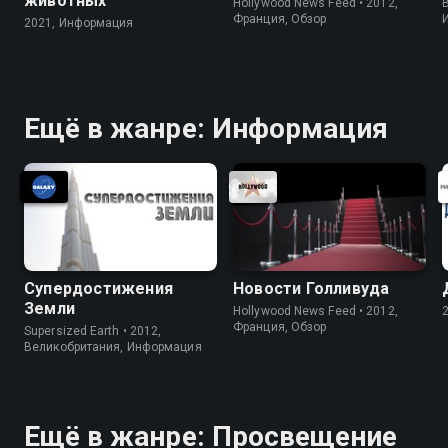
животных
Hollywood News Feed • 2012,
B
Франция, Обзор
2021, Информация
Ещё в жанре: Информация
Супердостижения
Новости Голливуда
Земли
Hollywood News Feed • 2012,
Франция, Обзор
Supersized Earth • 2012,
Великобритания, Информация
Ещё в жанре: Просвещение