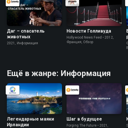
Даг – спасатель
Новости Голливуда
животных
Hollywood News Feed • 2012,
Франция, Обзор
2021, Информация
G
Ещё в жанре: Информация
Легендарные маяки
Шаг в будущее
Ирландии
Forging The Future • 2021,
S