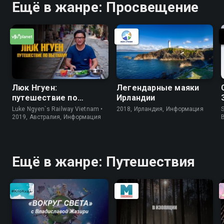
Ещё в жанре: Просвещение
Люк Нгуен:
Легендарные маяки
путешествие по
Ирландии
Вьетнаму
Luke Ngyen`s Railway Vietnam •
2018, Ирландия, Информация
S
2019, Австралия, Информация
Ещё в жанре: Путешествия