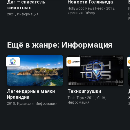
Даг – спасатель
Новости Голливуда
животных
Hollywood News Feed • 2012,
Франция, Обзор
2021, Информация
G
Ещё в жанре: Информация
Легендарные маяки
Техноигрушки
Ирландии
Tech Toys • 2011, США,
Информация
2018, Ирландия, Информация