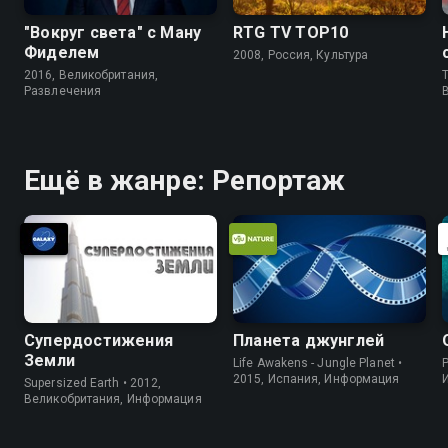
"Вокруг света" с Ману
RTG TV TOP10
Фиделем
2008, Россия, Культура
2016, Великобритания,
T
Развлечения
Ещё в жанре: Репортаж
Супердостижения
Планета джунглей
Земли
Life Awakens - Jungle Planet •
P
2015, Испания, Информация
Supersized Earth • 2012,
Великобритания, Информация