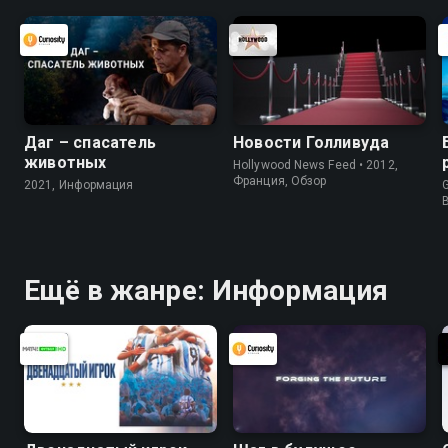
Даг – спасатель
Новости Голливуда
животных
Hollywood News Feed • 2012,
Франция, Обзор
2021, Информация
G
Ещё в жанре: Информация