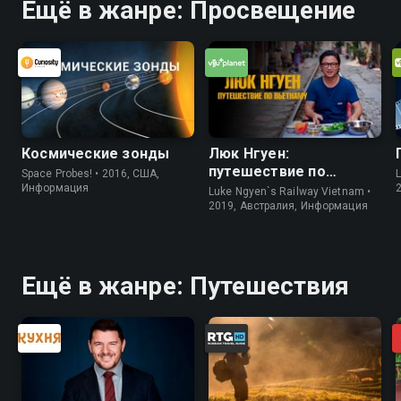
Ещё в жанре: Просвещение
Космические зонды
Люк Нгуен:
путешествие по
Space Probes! • 2016, США,
L
Вьетнаму
Информация
Luke Ngyen`s Railway Vietnam •
2019, Австралия, Информация
Ещё в жанре: Путешествия