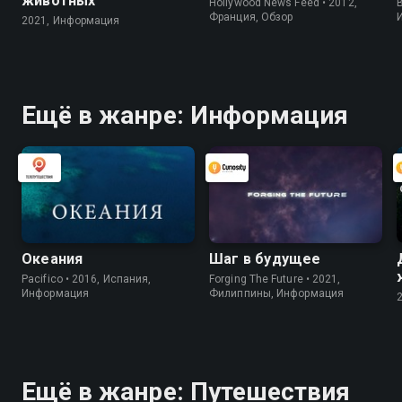
животных
Hollywood News Feed • 2012,
B
Франция, Обзор
2021, Информация
Ещё в жанре: Информация
Океания
Шаг в будущее
Pacifico • 2016, Испания,
Forging The Future • 2021,
Информация
Филиппины, Информация
Ещё в жанре: Путешествия