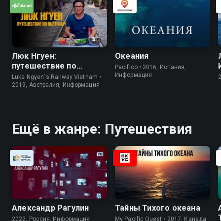
Люк Нгуен:
Океания
путешествие по
Pacifico • 2016, Испания,
Вьетнаму
Информация
Luke Ngyen`s Railway Vietnam •
2019, Австралия, Информация
Ещё в жанре: Путешествия
Александр Рагулин
Тайны Тихого океана
2022, Россия, Информация
My Pacific Quest • 2017, Канада,