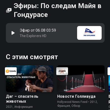
Эфиры: По следам Майя в
Гондурасе
Эфир от 06.08 03:59
The Explorers HD
С этим смотрят
Даг – спасатель
Новости Голливуда
животных
Hollywood News Feed • 2012,
Франция, Обзор
2021, Информация
G