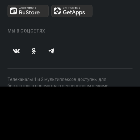
МЫ В СОЦСЕТЯХ
Телеканалы 1 и 2 мультиплексов доступны для
бесплатного просмотра в непрерывном режиме,
круглосуточно.
© 2014 — 2026, ООО «ЛайфСтрим», 109240, г. Москва,
ул. Николоямская, д. 13, стр. 2, этаж 2, ИНН 7710918800
Поддержка: help@smotreshka.tv
UUID: 3efdfe5a-f171-4c87-9907-fa21318f63a6
v3.10.4
|
SSR