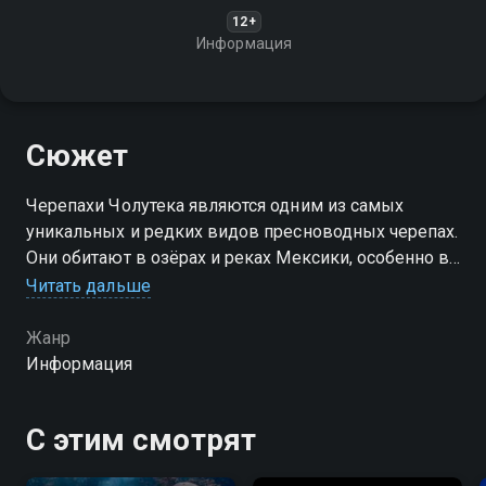
12+
Информация
Сюжет
Черепахи Чолутека являются одним из самых
уникальных и редких видов пресноводных черепах.
Они обитают в озёрах и реках Мексики, особенно в
районе Чолулы - древнего города-государства на
Читать дальше
территории современной Пуэблы
Жанр
Информация
С этим смотрят