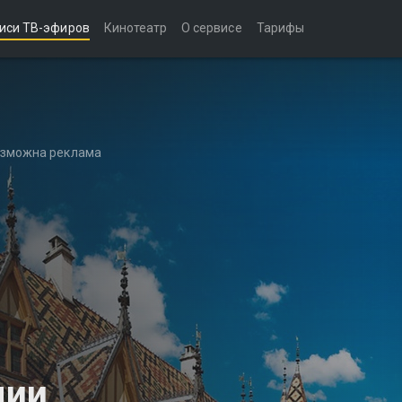
иси ТВ-эфиров
Кинотеатр
О сервисе
Тарифы
возможна реклама
дии