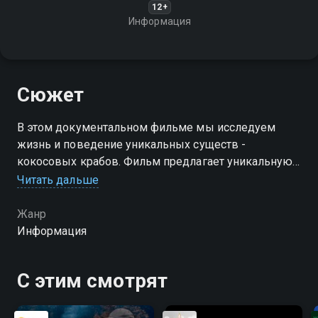
12+
Информация
Сюжет
В этом документальном фильме мы исследуем
жизнь и поведение уникальных существ -
кокосовых крабов. Фильм предлагает уникальную
возможность погрузиться в мир этих удивительных
Читать дальше
созданий и узнать больше о их жизни и поведении
Жанр
Информация
С этим смотрят