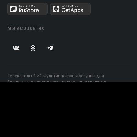
МЫ В СОЦСЕТЯХ
Телеканалы 1 и 2 мультиплексов доступны для
бесплатного просмотра в непрерывном режиме,
круглосуточно.
© 2014 — 2026, ООО «ЛайфСтрим», 109240, г. Москва,
ул. Николоямская, д. 13, стр. 2, этаж 2, ИНН 7710918800
Поддержка: help@smotreshka.tv
UUID: bdf26a91-1ad7-4a50-b870-8d8a0ef2a339
v3.10.4
|
SSR