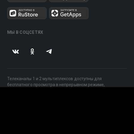
МЫ В СОЦСЕТЯХ
Телеканалы 1 и 2 мультиплексов доступны для
бесплатного просмотра в непрерывном режиме,
круглосуточно.
© 2014 — 2026, ООО «ЛайфСтрим», 109240, г. Москва,
ул. Николоямская, д. 13, стр. 2, этаж 2, ИНН 7710918800
Поддержка: help@smotreshka.tv
UUID: fac0c779-0d1d-468c-8af1-2c672663fdf0
v3.10.4
|
SSR