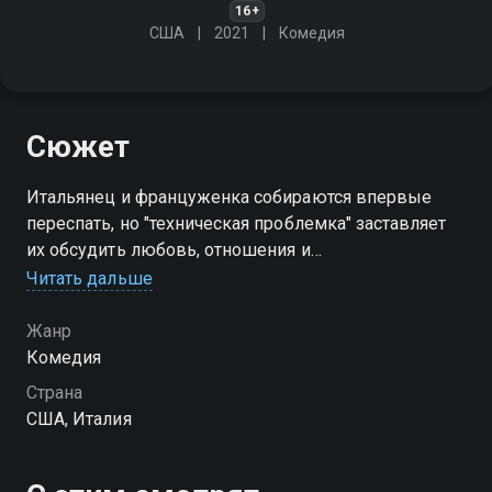
16+
США
2021
Комедия
Сюжет
Итальянец и француженка собираются впервые
переспать, но "техническая проблемка" заставляет
их обсудить любовь, отношения и
постмодернистское общество, в котором они живут
Читать дальше
Жанр
Комедия
Страна
США, Италия