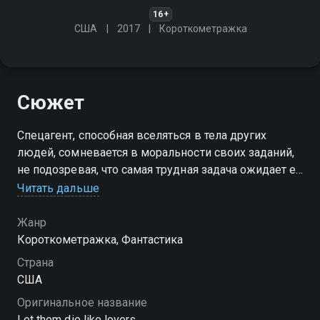
16+
США
2017
Короткометражка
Сюжет
Спецагент, способная вселяться в тела других
людей, сомневается в моральности своих заданий,
не подозревая, что самая трудная задача ожидает её
дома
Читать дальше
Жанр
Короткометражка, Фантастика
Страна
США
Оригинальное название
Let them die like lovers