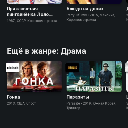
Приключения
Блюдо на двоих
пингвинёнка Лоло.
Party Of Two • 2015, Мексика,
Фильм третий
Короткометражка
1987, СССР, Короткометражка
Ещё в жанре: Драма
Гонка
Паразиты
2013, США, Спорт
Parasite • 2019, Южная Корея,
S
Триллер