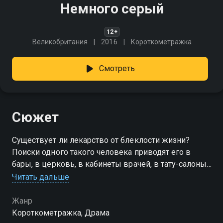
Немного серый
12+
Великобритания
2016
Короткометражка
Смотреть
Сюжет
Существует ли лекарство от блеклости жизни?
Поиски одного такого человека приводят его в
бары, в церковь, в кабинеты врачей, в тату-салоны
и так далее, но найдет ли он то, что ищет?
Читать дальше
Жанр
Короткометражка, Драма