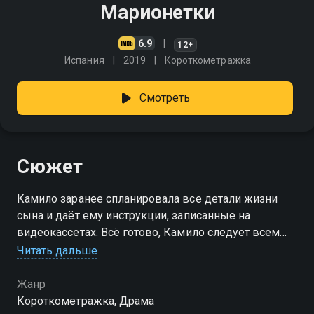
Марионетки
6.9
12+
Испания
2019
Короткометражка
Смотреть
Сюжет
Камило заранее спланировала все детали жизни
сына и даёт ему инструкции, записанные на
видеокассетах. Всё готово, Камило следует всем
подсказкам, но романтический ужин
Читать дальше
переворачивает всю жизнь парня
Жанр
Короткометражка, Драма