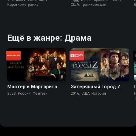
Короткометражка
США, Трагикомедия
Ещё в жанре: Драма
Мастер и Маргарита
Затерянный город Z
2023, Россия, Фэнтези
2016, США, История
P