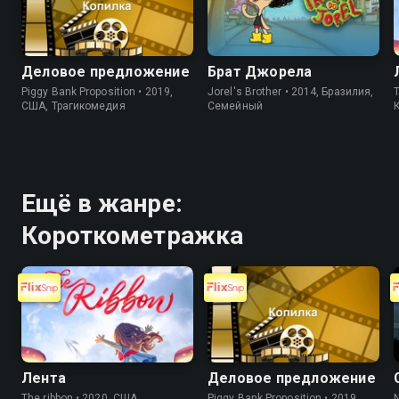
Деловое предложение
Брат Джорела
Piggy Bank Proposition • 2019,
Jorel's Brother • 2014, Бразилия,
T
США, Трагикомедия
Cемейный
Ещё в жанре:
Короткометражка
Лента
Деловое предложение
The ribbon • 2020, США,
Piggy Bank Proposition • 2019,
N