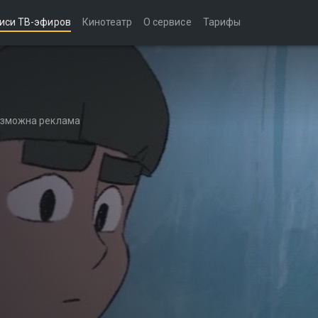
иси ТВ-эфиров
Кинотеатр
О сервисе
Тарифы
возможна реклама