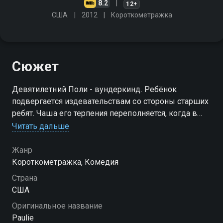
8.2
12+
США
2012
Короткометражка
Сюжет
Девятилетний Поли - вундеркинд. Ребёнок
подвергается издевательствам со стороны старших
ребят. Чаша его терпения переполняется, когда в
конкурсе эссе побеждает сочинение его врага. Но в
Читать дальше
результате, Поли обретает друга. И не одного
Жанр
Короткометражка, Комедия
Страна
США
Оригинальное название
Paulie