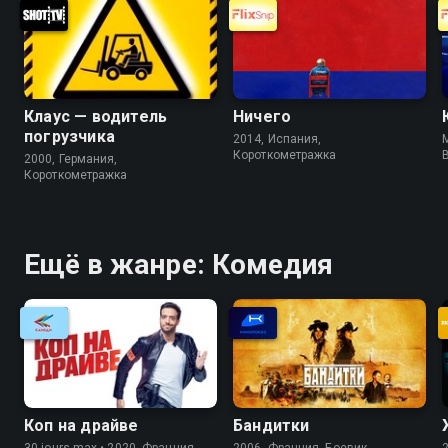
Клаус — водитель
Ничего
погрузчика
2014, Испания,
M
Короткометражка
2000, Германия,
Короткометражка
Ещё в жанре: Комедия
Коп на драйве
Бандитки
30 jours max • 2020, Франция,
2006, Франция, Боевик