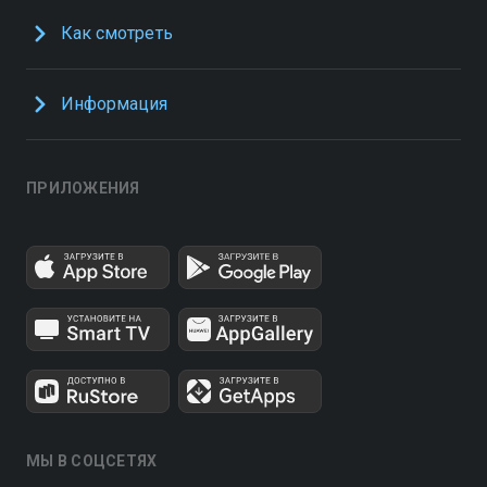
Как смотреть
Информация
ПРИЛОЖЕНИЯ
МЫ В СОЦСЕТЯХ