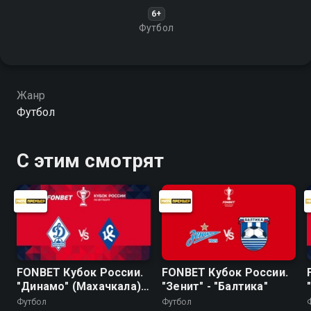
6+
Футбол
Жанр
Футбол
С этим смотрят
FONBET Кубок России.
FONBET Кубок России.
"Динамо" (Махачкала) -
"Зенит" - "Балтика"
"Крылья Советов"
Футбол
Футбол