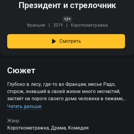
Президент и стрелочник
12+
Франция
2019
Короткометражка
Смотреть
Сюжет
Глубоко в лесу, где-то во Франции, месье Радо,
сторож, знавший в своей жизни много несчастий,
застаёт на пороге своего дома человека в пижаме,
который утверждает, что он президент Французской
Читать дальше
Республики
Жанр
Короткометражка, Драма, Комедия