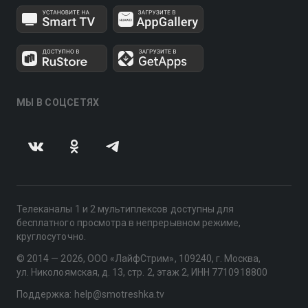
МЫ В СОЦСЕТЯХ
Телеканалы 1 и 2 мультиплексов доступны для
бесплатного просмотра в непрерывном режиме,
круглосуточно.
© 2014 — 2026, ООО «ЛайфСтрим», 109240, г. Москва,
ул. Николоямская, д. 13, стр. 2, этаж 2, ИНН 7710918800
Поддержка: help@smotreshka.tv