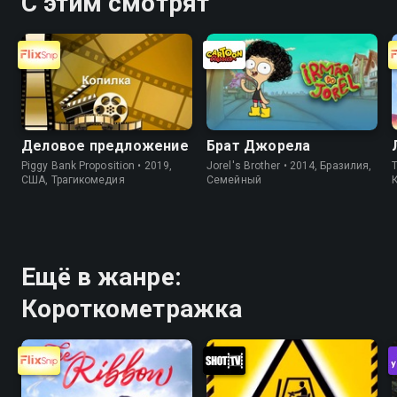
С этим смотрят
Деловое предложение
Брат Джорела
Piggy Bank Proposition • 2019,
Jorel's Brother • 2014, Бразилия,
T
США, Трагикомедия
Cемейный
Ещё в жанре:
Короткометражка