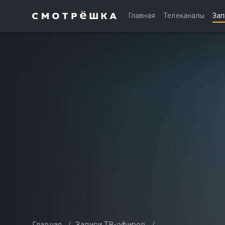
Главная
Телеканалы
Зап
Главная
/
Записи ТВ-эфиров
/