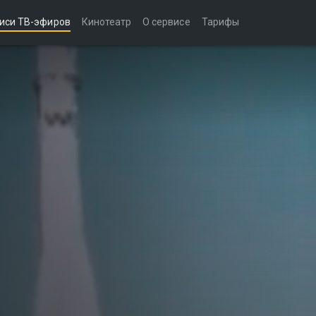
иси ТВ-эфиров
Кинотеатр
О сервисе
Тарифы