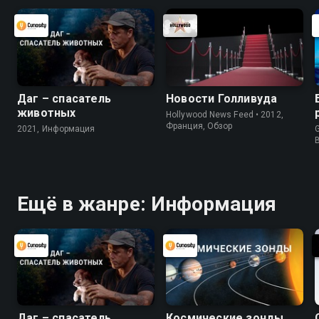
Даг – спасатель
Новости Голливуда
животных
Hollywood News Feed • 2012,
Франция, Обзор
2021, Информация
G
Ещё в жанре: Информация
Даг – спасатель
Космические зонды