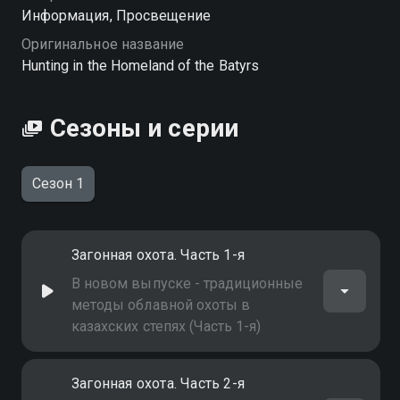
Посмотреть онлайн 1 сезон сериала Охота на родине
Информация, Просвещение
батыров вы можете совершенно бесплатно в
Оригинальное название
хорошем HD качестве на Смотрёшке
Hunting in the Homeland of the Batyrs
Сезоны и серии
Сезон 1
Загонная охота. Часть 1-я
В новом выпуске - традиционные
методы облавной охоты в
казахских степях (Часть 1-я)
Загонная охота. Часть 2-я