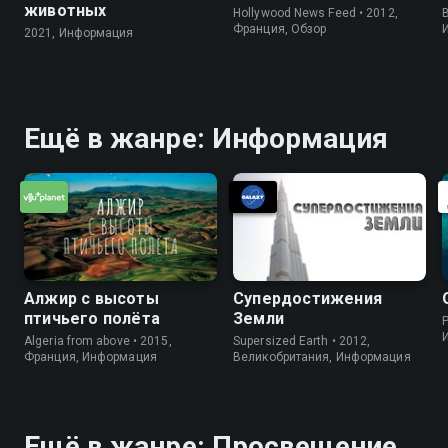
животных
Hollywood News Feed • 2012,
B
Франция, Обзор
2021, Информация
Ещё в жанре: Информация
Алжир с высоты
Супердостижения
птичьего полёта
Земли
P
Algeria from above • 2015,
Supersized Earth • 2012,
Франция, Информация
Великобритания, Информация
Ещё в жанре: Просвещение