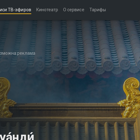
иси ТВ-эфиров
Кинотеатр
О сервисе
Тарифы
возможна реклама
а́нди́