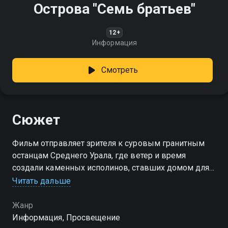
Острова "Семь братьев"
12+
Информация
Смотреть
Сюжет
Фильм отправляет зрителя к суровым гранитным
останцам Среднего Урала, где ветер и время
создали каменных исполинов, ставших домом для
редких растений и немых свидетелей вековой
Читать дальше
истории
Жанр
Информация, Просвещение