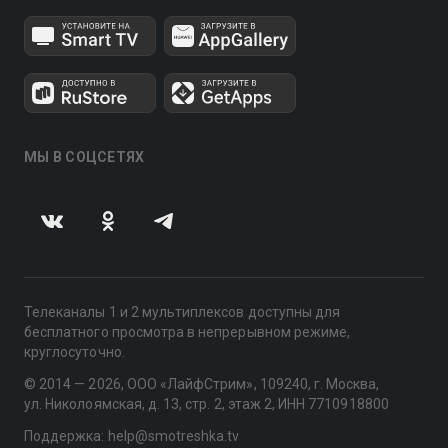
МЫ В СОЦСЕТЯХ
Телеканалы 1 и 2 мультиплексов доступны для
бесплатного просмотра в непрерывном режиме,
круглосуточно.
© 2014 — 2026, ООО «ЛайфСтрим», 109240, г. Москва,
ул. Николоямская, д. 13, стр. 2, этаж 2, ИНН 7710918800
Поддержка: help@smotreshka.tv