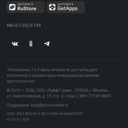
МЫ В СОЦСЕТЯХ
Телеканалы 1 и 2 мультиплексов доступны для
бесплатного просмотра в непрерывном режиме,
круглосуточно.
© 2014 — 2026, ООО «ЛайфСтрим», 109240, г. Москва,
ул. Николоямская, д. 13, стр. 2, этаж 2, ИНН 7710918800
Поддержка: help@smotreshka.tv
UUID: d8c24f3d-95c1-4515-9db5-d6a45a850035
v3.10.4
|
SSR