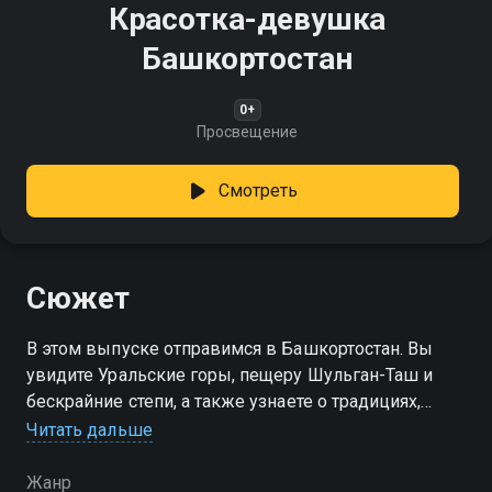
Красотка-девушка
Башкортостан
0+
Просвещение
Смотреть
Сюжет
В этом выпуске отправимся в Башкортостан. Вы
увидите Уральские горы, пещеру Шульган-Таш и
бескрайние степи, а также узнаете о традициях,
музыкальном наследии и гостеприимстве этого
Читать дальше
солнечного края
Жанр