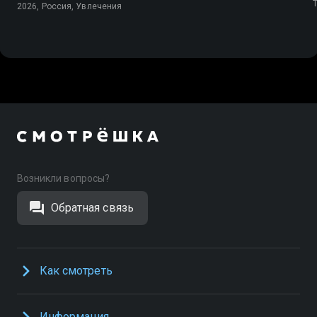
будущих чемпионов
2026, Россия, Увлечения
Возникли вопросы?
Обратная связь
Как смотреть
Информация