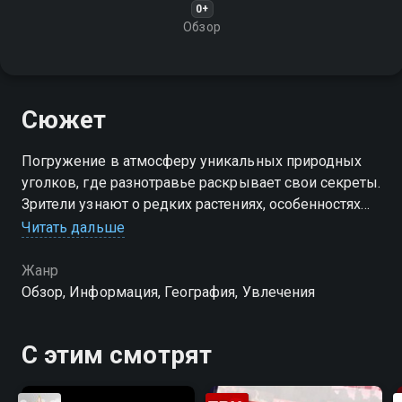
0+
Обзор
Сюжет
Погружение в атмосферу уникальных природных
уголков, где разнотравье раскрывает свои секреты.
Зрители узнают о редких растениях, особенностях
местных лугов и их роли в жизни людей, а также о
Читать дальше
способах сохранения природного разнообразия
Жанр
Обзор, Информация, География, Увлечения
С этим смотрят