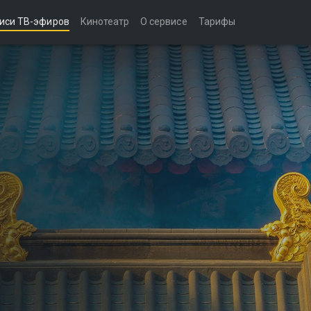
иси ТВ-эфиров
Кинотеатр
О сервисе
Тарифы