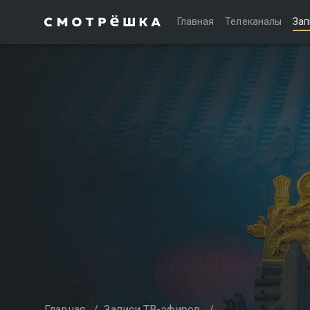
Главная
Телеканалы
Зап
Главная
/
Записи ТВ-эфиров
/