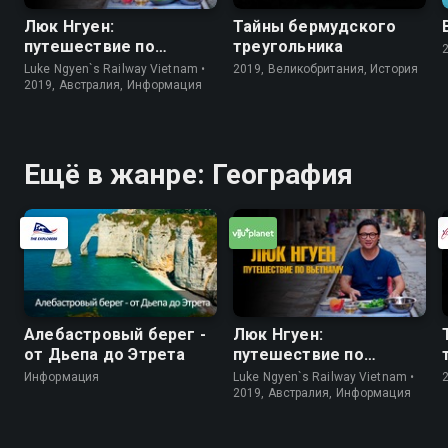
Люк Нгуен:
Тайны бермудского
путешествие по
треугольника
Вьетнаму
Luke Ngyen`s Railway Vietnam •
2019, Великобритания, История
2019, Австралия, Информация
Ещё в жанре: География
Алебастровый берег -
Люк Нгуен:
от Дьепа до Этрета
путешествие по
Вьетнаму
Информация
Luke Ngyen`s Railway Vietnam •
2019, Австралия, Информация