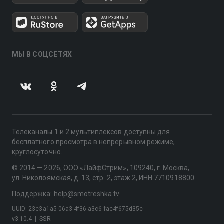
МЫ В СОЦСЕТЯХ
Телеканалы 1 и 2 мультиплексов доступны для
бесплатного просмотра в непрерывном режиме,
круглосуточно.
© 2014 — 2026, ООО «ЛайфСтрим», 109240, г. Москва,
ул. Николоямская, д. 13, стр. 2, этаж 2, ИНН 7710918800
Поддержка: help@smotreshka.tv
UUID: 23e3a1a5-06a3-4f36-a3c6-fac4f675d35c
v3.10.4
|
SSR