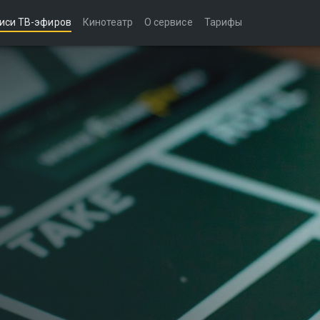
иси ТВ-эфиров
Кинотеатр
О сервисе
Тарифы