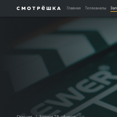
Главная
Телеканалы
Зап
Главная
/
Записи ТВ-эфиров
/