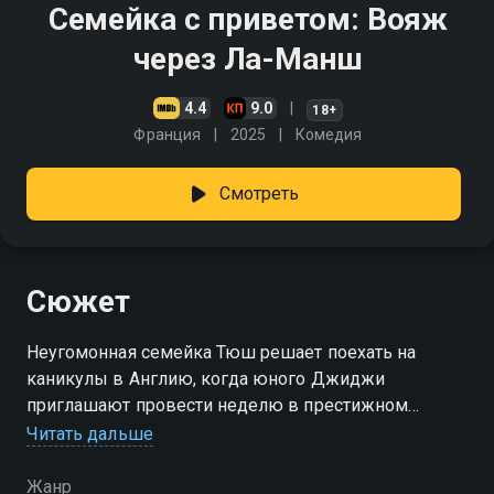
Семейка с приветом: Вояж
через Ла-Манш
4.4
9.0
18+
Франция
2025
Комедия
Смотреть
Сюжет
Неугомонная семейка Тюш решает поехать на
каникулы в Англию, когда юного Джиджи
приглашают провести неделю в престижном
футбольном лагере
Читать дальше
Жанр