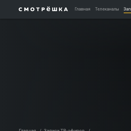
Главная
Телеканалы
Зап
Главная
/
Записи ТВ-эфиров
/