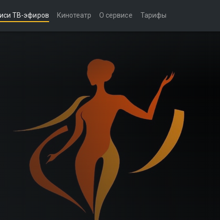
иси ТВ-эфиров
Кинотеатр
О сервисе
Тарифы