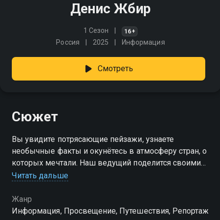
Денис Жбир
1 Сезон
16+
Россия
2025
Информация
Смотреть
Сюжет
Вы увидите потрясающие пейзажи, узнаете
необычные факты и окунётесь в атмосферу стран, о
которых мечтали. Наш ведущий поделится своими
впечатлениями и советами, чтобы ваше следующее
Читать дальше
путешествие стало незабываемым
Жанр
Информация, Просвещение, Путешествия, Репортаж