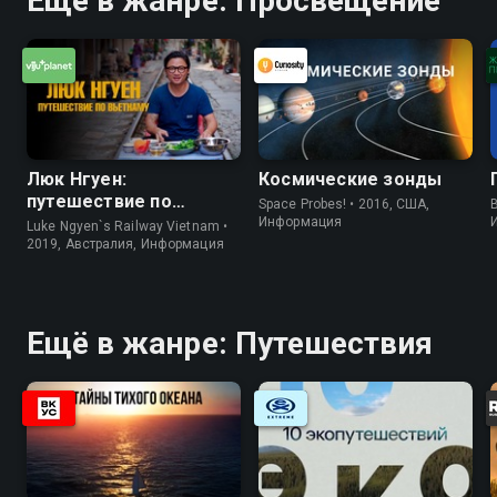
Ещё в жанре: Просвещение
Люк Нгуен:
Космические зонды
путешествие по
Space Probes! • 2016, США,
B
Вьетнаму
Информация
Luke Ngyen`s Railway Vietnam •
2019, Австралия, Информация
Ещё в жанре: Путешествия