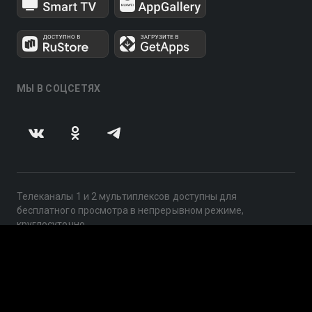
МЫ В СОЦСЕТЯХ
Телеканалы 1 и 2 мультиплексов доступны для
бесплатного просмотра в непрерывном режиме,
круглосуточно.
© 2014 — 2026, ООО «ЛайфСтрим», 109240, г. Москва,
ул. Николоямская, д. 13, стр. 2, этаж 2, ИНН 7710918800
Поддержка: help@smotreshka.tv
UUID: c84dab66-7047-4f14-bd15-573161171be2