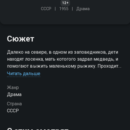
12+
СССР
1955
Драма
Сюжет
Далеко на севере, в одном из заповедников, дети
находят лосенка, мать котогого задрал медведь, и
помогают выжить маленькому рыжику. Проходит
время… вожака стада лосей убивает браконьер, и
Читать дальше
Рыжик занимает его место
Жанр
Драма
Страна
СССР