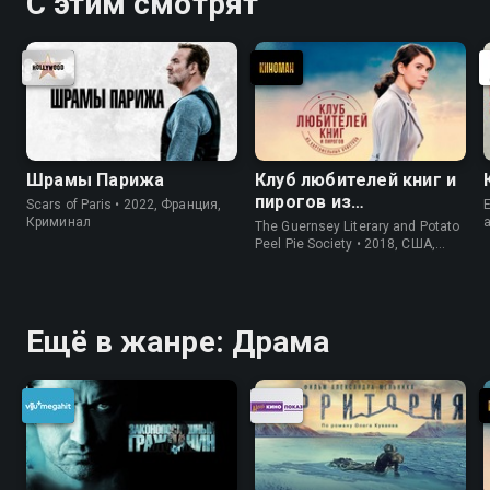
С этим смотрят
Шрамы Парижа
Клуб любителей книг и
пирогов из
Scars of Paris • 2022, Франция,
E
картофельных
Криминал
The Guernsey Literary and Potato
очистков
Peel Pie Society • 2018, США,
История
Ещё в жанре: Драма