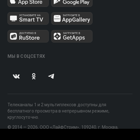
МЫ В СОЦСЕТЯХ
Телеканалы 1 и 2 мультиплексов доступны для
бесплатного просмотра в непрерывном режиме,
круглосуточно.
© 2014 — 2026, ООО «ЛайфСтрим», 109240, г. Москва,
ул. Николоямская, д. 13, стр. 2, этаж 2, ИНН 7710918800